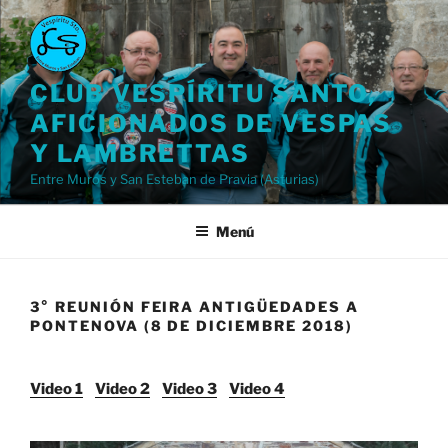
Saltar
al
contenido
CLUB VESPÍRITU SANTO,
AFICIONADOS DE VESPAS
Y LAMBRETTAS
Entre Muros y San Esteban de Pravia (Asturias)
Menú
3° REUNIÓN FEIRA ANTIGÜEDADES A
PONTENOVA (8 DE DICIEMBRE 2018)
Video 1
Video 2
Video 3
Video 4