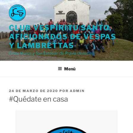
Saltar
al
contenido
CLUB VESPÍRITU SANTO,
AFICIONADOS DE VESPAS
Y LAMBRETTAS
Entre Muros y San Esteban de Pravia (Asturias)
Menú
PUBLICADO
24 DE MARZO DE 2020
POR
ADMIN
EL
#Quédate en casa